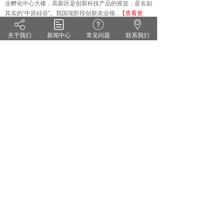
业孵化中心大楼，高新区是创新科技产品的摇篮，是名副
其实的
“中原硅谷”。我国现阶段创新农业领...
【查看更
多】
关于我们
新闻中心
常见问题
联系我们
技术知识
KNOWLEDGE
·
雨水偏多 小麦纹枯病来势汹汹 你准备好了吗？
·
茄子灰霉病的症状识别 发生规律和防治方法
·
药剂防治小麦白粉病有哪些关键点？
·
花生甜菜夜蛾的危害症状及防治对策
·
无公害蔬菜农药的使用方法
·
套袋苹果烂果严重的原因及防治措施
郑州维宝植物免疫科技有限公司
豫ICP备18012281号
服务热线：0371-55095551
地址：郑州市高新区翠竹街1号