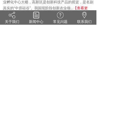
业孵化中心大楼，高新区是创新科技产品的摇篮，是名副
其实的
“中原硅谷”。我国现阶段创新农业领...
【查看更
多】
关于我们
新闻中心
常见问题
联系我们
技术知识
KNOWLEDGE
·
雨水偏多 小麦纹枯病来势汹汹 你准备好了吗？
·
茄子灰霉病的症状识别 发生规律和防治方法
·
药剂防治小麦白粉病有哪些关键点？
·
花生甜菜夜蛾的危害症状及防治对策
·
无公害蔬菜农药的使用方法
·
套袋苹果烂果严重的原因及防治措施
郑州维宝植物免疫科技有限公司
豫ICP备18012281号
服务热线：0371-55095551
地址：郑州市高新区翠竹街1号