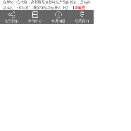
业孵化中心大楼，高新区是创新科技产品的摇篮，是名副
其实的
“中原硅谷”。我国现阶段创新农业领...
【查看更
多】
关于我们
新闻中心
常见问题
联系我们
技术知识
KNOWLEDGE
·
雨水偏多 小麦纹枯病来势汹汹 你准备好了吗？
·
茄子灰霉病的症状识别 发生规律和防治方法
·
药剂防治小麦白粉病有哪些关键点？
·
花生甜菜夜蛾的危害症状及防治对策
·
无公害蔬菜农药的使用方法
·
套袋苹果烂果严重的原因及防治措施
郑州维宝植物免疫科技有限公司
豫ICP备18012281号
服务热线：0371-55095551
地址：郑州市高新区翠竹街1号