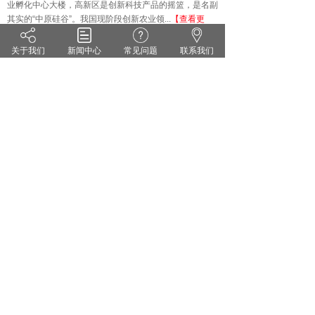
业孵化中心大楼，高新区是创新科技产品的摇篮，是名副
其实的
“中原硅谷”。我国现阶段创新农业领...
【查看更
多】
关于我们
新闻中心
常见问题
联系我们
技术知识
KNOWLEDGE
·
雨水偏多 小麦纹枯病来势汹汹 你准备好了吗？
·
茄子灰霉病的症状识别 发生规律和防治方法
·
药剂防治小麦白粉病有哪些关键点？
·
花生甜菜夜蛾的危害症状及防治对策
·
无公害蔬菜农药的使用方法
·
套袋苹果烂果严重的原因及防治措施
郑州维宝植物免疫科技有限公司
豫ICP备18012281号
服务热线：0371-55095551
地址：郑州市高新区翠竹街1号