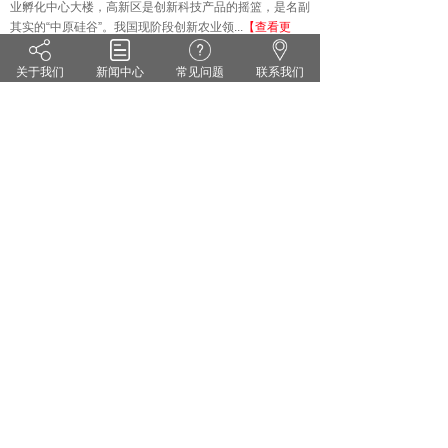
业孵化中心大楼，高新区是创新科技产品的摇篮，是名副
其实的
“中原硅谷”。我国现阶段创新农业领...
【查看更
多】
关于我们
新闻中心
常见问题
联系我们
技术知识
KNOWLEDGE
·
雨水偏多 小麦纹枯病来势汹汹 你准备好了吗？
·
茄子灰霉病的症状识别 发生规律和防治方法
·
药剂防治小麦白粉病有哪些关键点？
·
花生甜菜夜蛾的危害症状及防治对策
·
无公害蔬菜农药的使用方法
·
套袋苹果烂果严重的原因及防治措施
郑州维宝植物免疫科技有限公司
豫ICP备18012281号
服务热线：0371-55095551
地址：郑州市高新区翠竹街1号