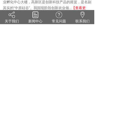
业孵化中心大楼，高新区是创新科技产品的摇篮，是名副
其实的
“中原硅谷”。我国现阶段创新农业领...
【查看更
多】
关于我们
新闻中心
常见问题
联系我们
技术知识
KNOWLEDGE
·
雨水偏多 小麦纹枯病来势汹汹 你准备好了吗？
·
茄子灰霉病的症状识别 发生规律和防治方法
·
药剂防治小麦白粉病有哪些关键点？
·
花生甜菜夜蛾的危害症状及防治对策
·
无公害蔬菜农药的使用方法
·
套袋苹果烂果严重的原因及防治措施
郑州维宝植物免疫科技有限公司
豫ICP备18012281号
服务热线：0371-55095551
地址：郑州市高新区翠竹街1号