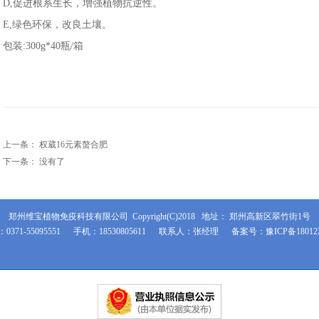
D,促进根系生长，增强植物抗逆性。
E,绿色环保，改良土壤。
包装:300g*40瓶/箱
上一条：
权葳16元素螯合肥
下一条： 没有了
郑州维宝植物免疫科技有限公司
Copyright(C)2018 地址： 郑州高新区翠竹街1号
0371-55095551 手机：18530805611 联系人：张经理
备案号：豫ICP备18012