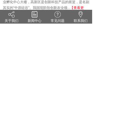
业孵化中心大楼，高新区是创新科技产品的摇篮，是名副
其实的
“中原硅谷”。我国现阶段创新农业领...
【查看更
多】
关于我们
新闻中心
常见问题
联系我们
技术知识
KNOWLEDGE
·
雨水偏多 小麦纹枯病来势汹汹 你准备好了吗？
·
茄子灰霉病的症状识别 发生规律和防治方法
·
药剂防治小麦白粉病有哪些关键点？
·
花生甜菜夜蛾的危害症状及防治对策
·
无公害蔬菜农药的使用方法
·
套袋苹果烂果严重的原因及防治措施
郑州维宝植物免疫科技有限公司
豫ICP备18012281号
服务热线：0371-55095551
地址：郑州市高新区翠竹街1号