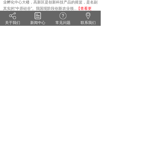
业孵化中心大楼，高新区是创新科技产品的摇篮，是名副
其实的
“中原硅谷”。我国现阶段创新农业领...
【查看更
多】
关于我们
新闻中心
常见问题
联系我们
技术知识
KNOWLEDGE
·
雨水偏多 小麦纹枯病来势汹汹 你准备好了吗？
·
茄子灰霉病的症状识别 发生规律和防治方法
·
药剂防治小麦白粉病有哪些关键点？
·
花生甜菜夜蛾的危害症状及防治对策
·
无公害蔬菜农药的使用方法
·
套袋苹果烂果严重的原因及防治措施
郑州维宝植物免疫科技有限公司
豫ICP备18012281号
服务热线：0371-55095551
地址：郑州市高新区翠竹街1号