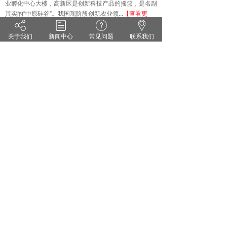
业孵化中心大楼，高新区是创新科技产品的摇篮，是名副
其实的
“中原硅谷”。我国现阶段创新农业领...
【查看更
多】
关于我们
新闻中心
常见问题
联系我们
技术知识
KNOWLEDGE
·
雨水偏多 小麦纹枯病来势汹汹 你准备好了吗？
·
茄子灰霉病的症状识别 发生规律和防治方法
·
药剂防治小麦白粉病有哪些关键点？
·
花生甜菜夜蛾的危害症状及防治对策
·
无公害蔬菜农药的使用方法
·
套袋苹果烂果严重的原因及防治措施
郑州维宝植物免疫科技有限公司
豫ICP备18012281号
服务热线：0371-55095551
地址：郑州市高新区翠竹街1号