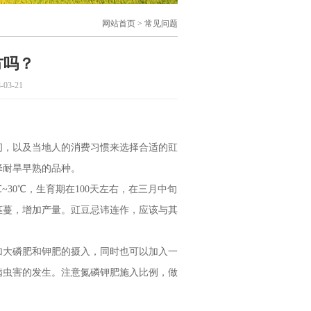
网站首页
> 常见问题
方吗？
3-21
，以及当地人的消费习惯来选择合适的豇
择耐旱早熟的品种。
0℃，生育期在100天左右，在三月中旬
茎蔓，增加产量。豇豆忌讳连作，应该与其
大磷肥和钾肥的摄入，同时也可以加入一
病虫害的发生。注意氮磷钾肥施入比例，做