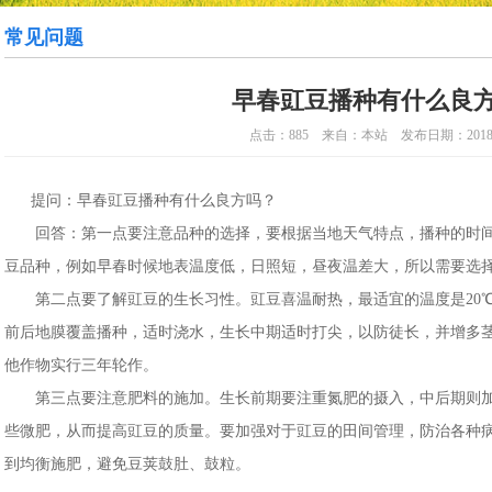
常见问题
早春豇豆播种有什么良
点击：885 来自：本站 发布日期：2018-0
提问：早春豇豆播种有什么良方吗？
回答：第一点要注意品种的选择，要根据当地天气特点，播种的时间
豆品种，例如早春时候地表温度低，日照短，昼夜温差大，所以需要选
第二点要了解豇豆的生长习性。豇豆喜温耐热，最适宜的温度是20℃~3
前后地膜覆盖播种，适时浇水，生长中期适时打尖，以防徒长，并增多
他作物实行三年轮作。
第三点要注意肥料的施加。生长前期要注重氮肥的摄入，中后期则加
些微肥，从而提高豇豆的质量。要加强对于豇豆的田间管理，防治各种
到均衡施肥，避免豆荚鼓肚、鼓粒。