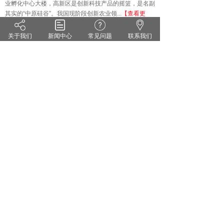
业孵化中心大楼，高新区是创新科技产品的摇篮，是名副
其实的
“中原硅谷”。我国现阶段创新农业领...
【查看更
多】
关于我们
新闻中心
常见问题
联系我们
技术知识
KNOWLEDGE
·
雨水偏多 小麦纹枯病来势汹汹 你准备好了吗？
·
茄子灰霉病的症状识别 发生规律和防治方法
·
药剂防治小麦白粉病有哪些关键点？
·
花生甜菜夜蛾的危害症状及防治对策
·
无公害蔬菜农药的使用方法
·
套袋苹果烂果严重的原因及防治措施
郑州维宝植物免疫科技有限公司
豫ICP备18012281号
服务热线：0371-55095551
地址：郑州市高新区翠竹街1号