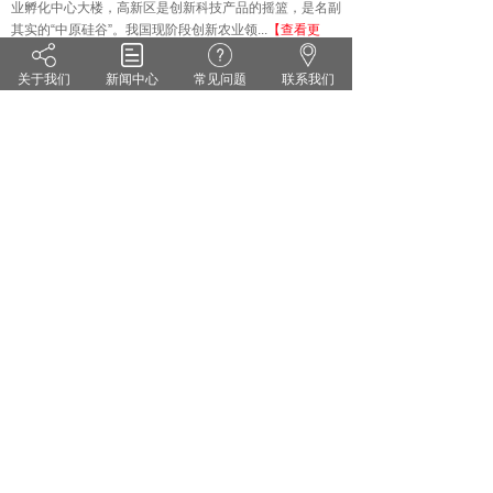
业孵化中心大楼，高新区是创新科技产品的摇篮，是名副
其实的
“中原硅谷”。我国现阶段创新农业领...
【查看更
多】
关于我们
新闻中心
常见问题
联系我们
技术知识
KNOWLEDGE
·
雨水偏多 小麦纹枯病来势汹汹 你准备好了吗？
·
茄子灰霉病的症状识别 发生规律和防治方法
·
药剂防治小麦白粉病有哪些关键点？
·
花生甜菜夜蛾的危害症状及防治对策
·
无公害蔬菜农药的使用方法
·
套袋苹果烂果严重的原因及防治措施
郑州维宝植物免疫科技有限公司
豫ICP备18012281号
服务热线：0371-55095551
地址：郑州市高新区翠竹街1号