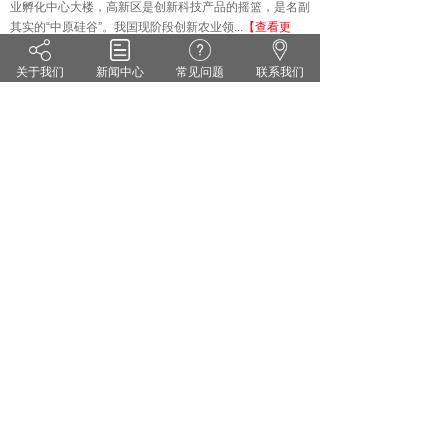
业孵化中心大楼，高新区是创新科技产品的摇篮，是名副
其实的
“中原硅谷”。我国现阶段创新农业领...
【查看更
多】
关于我们
新闻中心
常见问题
联系我们
技术知识
KNOWLEDGE
·
雨水偏多 小麦纹枯病来势汹汹 你准备好了吗？
·
茄子灰霉病的症状识别 发生规律和防治方法
·
药剂防治小麦白粉病有哪些关键点？
·
花生甜菜夜蛾的危害症状及防治对策
·
无公害蔬菜农药的使用方法
·
套袋苹果烂果严重的原因及防治措施
郑州维宝植物免疫科技有限公司
豫ICP备18012281号
服务热线：0371-55095551
地址：郑州市高新区翠竹街1号