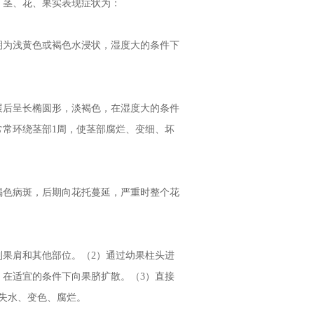
、茎、花、果实表现症状为：
为浅黄色或褐色水浸状，湿度大的条件下
后呈长椭圆形，淡褐色，在湿度大的条件
常环绕茎部1周，使茎部腐烂、变细、坏
色病斑，后期向花托蔓延，严重时整个花
果肩和其他部位。（2）通过幼果柱头进
在适宜的条件下向果脐扩散。（3）直接
失水、变色、腐烂。