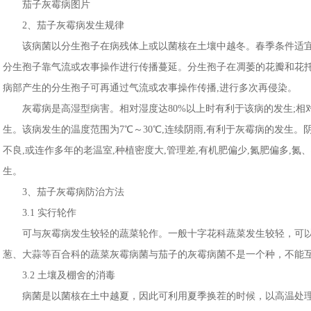
茄子灰霉病图片
2、茄子灰霉病发生规律
该病菌以分生孢子在病残体上或以菌核在土壤中越冬。春季条件适宜时
分生孢子靠气流或农事操作进行传播蔓延。分生孢子在凋萎的花瓣和花托
病部产生的分生孢子可再通过气流或农事操作传播,进行多次再侵染。
灰霉病是高湿型病害。相对湿度达80%以上时有利于该病的发生;相对湿
生。该病发生的温度范围为7℃～30℃,连续阴雨,有利于灰霉病的发生。阴
不良,或连作多年的老温室,种植密度大,管理差,有机肥偏少,氮肥偏多,
生。
3、茄子灰霉病防治方法
3.1 实行轮作
可与灰霉病发生较轻的蔬菜轮作。一般十字花科蔬菜发生较轻，可以
葱、大蒜等百合科的蔬菜灰霉病菌与茄子的灰霉病菌不是一个种，不能
3.2 土壤及棚舍的消毒
病菌是以菌核在土中越夏，因此可利用夏季换茬的时候，以高温处理土