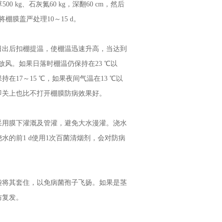
 kg、石灰氮60 kg，深翻60 cm，然后
棚膜盖严处理10～15 d。
出后扣棚提温，使棚温迅速升高，当达到
放风。如果日落时棚温仍保持在23 ℃以
在17～15 ℃，如果夜间气温在13 ℃以
即关上也比不打开棚膜防病效果好。
用膜下灌溉及管灌，避免大水漫灌。浇水
浇水的前1 d使用1次百菌清烟剂，会对防病
将其套住，以免病菌孢子飞扬。如果是茎
防复发。