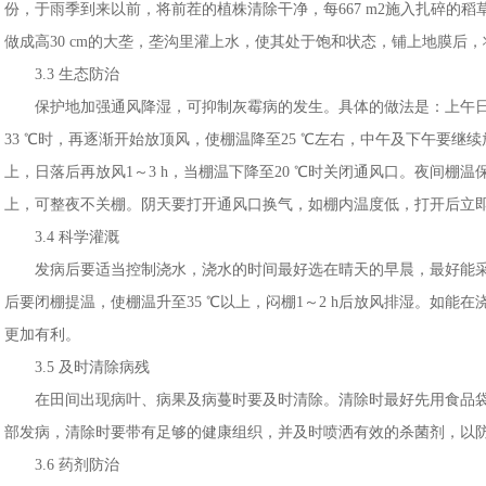
份，于雨季到来以前，将前茬的植株清除干净，每667 m2施入扎碎的稻草500
做成高30 cm的大垄，垄沟里灌上水，使其处于饱和状态，铺上地膜后，将
3.3 生态防治
保护地加强通风降湿，可抑制灰霉病的发生。具体的做法是：上午日
33 ℃时，再逐渐开始放顶风，使棚温降至25 ℃左右，中午及下午要继续
上，日落后再放风1～3 h，当棚温下降至20 ℃时关闭通风口。夜间棚温保持
上，可整夜不关棚。阴天要打开通风口换气，如棚内温度低，打开后立
3.4 科学灌溉
发病后要适当控制浇水，浇水的时间最好选在晴天的早晨，最好能采
后要闭棚提温，使棚温升至35 ℃以上，闷棚1～2 h后放风排湿。如能在
更加有利。
3.5 及时清除病残
在田间出现病叶、病果及病蔓时要及时清除。清除时最好先用食品袋
部发病，清除时要带有足够的健康组织，并及时喷洒有效的杀菌剂，以
3.6 药剂防治