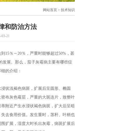
网站首页
> 技术知识
律和防治方法
3-21
5％～20％，严重时能够超过50%，甚
业的发展。那么，茄子灰霉病主要有哪些症
详细的介绍：
浸状浅褐色病斑，扩展后呈圆形、椭圆
上密布灰色霉层，严重的大斑连片，致整叶
果蒂附近产生水浸状褐色病斑，扩大后呈暗
，失去食用价值。发生重时，茎秆、叶柄也
周围扩展，湿度大时长出灰霉，病斑扩展后