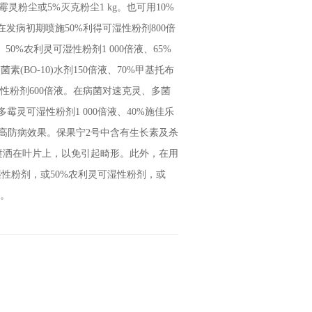
灵粉尘或5%灭克粉尘1 kg。也可用10%
在发病初期喷施50%利得可湿性粉剂800倍
、50%农利灵可湿性粉剂1 000倍液、65%
素(BO-10)水剂150倍液、70%甲基托布
湿性粉剂600倍液。在病菌对速克灵、多菌
霉灵可湿性粉剂1 000倍液、40%施佳乐
花提高防病效果。保果宁2号中含有生长素及杀
喷洒在叶片上，以免引起畸形。此外，在用
湿性粉剂，或50%农利灵可湿性粉剂，或
用。