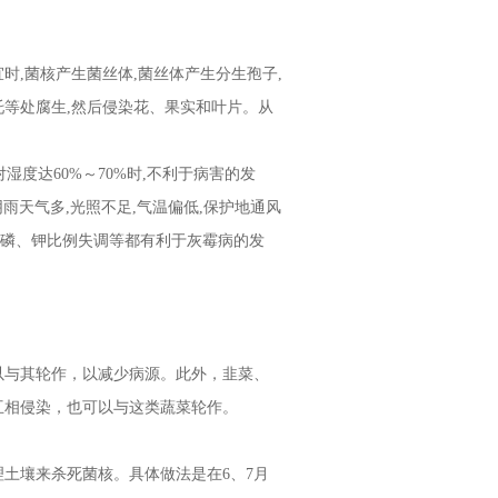
,菌核产生菌丝体,菌丝体产生分生孢子,
等处腐生,然后侵染花、果实和叶片。从
度达60%～70%时,不利于病害的发
雨天气多,光照不足,气温偏低,保护地通风
氮、磷、钾比例失调等都有利于灰霉病的发
与其轮作，以减少病源。此外，韭菜、
互相侵染，也可以与这类蔬菜轮作。
壤来杀死菌核。具体做法是在6、7月