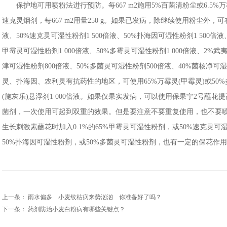
保护地可用喷粉法进行预防。每667 m2施用5%百菌清粉尘或6.5%万霉
速克灵烟剂，每667 m2用量250 g。如果已发病，除继续使用粉尘外，可
液、50%速克灵可湿性粉剂1 500倍液、50%扑海因可湿性粉剂1 500倍液
甲霉灵可湿性粉剂1 000倍液、50%多霉灵可湿性粉剂1 000倍液、2%武夷菌
津可湿性粉剂800倍液、50%多菌灵可湿性粉剂500倍液、40%菌核净可
灵、扑海因、农利灵有抗药性的地区，可使用65%万霉灵(甲霉灵)或50%多
(施灰乐)悬浮剂1 000倍液。如果仅果实发病，可以使用保果宁2号蘸
菌剂，一次使用可起到双重的效果。但是要注意不要重复使用，也不要
生长刺激素蘸花时加入0.1%的65%甲霉灵可湿性粉剂，或50%速克灵可
50%扑海因可湿性粉剂，或50%多菌灵可湿性粉剂，也有一定的保花作
上一条：
雨水偏多 小麦纹枯病来势汹汹 你准备好了吗？
下一条：
药剂防治小麦白粉病有哪些关键点？