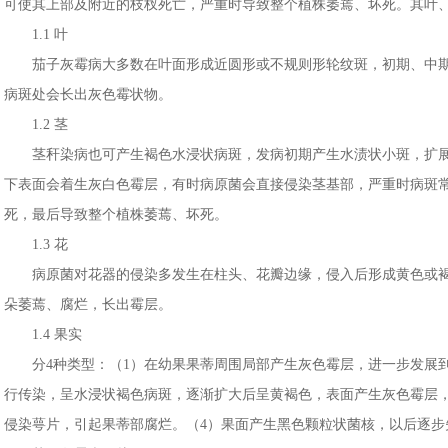
可使其上部及附近的枝杈死亡，严重时导致整个植株萎蔫、坏死。其叶
1.1 叶
茄子灰霉病大多数在叶面形成近圆形或不规则形轮纹斑，初期、中期
病斑处会长出灰色霉状物。
1.2 茎
茎秆染病也可产生褐色水浸状病斑，发病初期产生水渍状小斑，扩展
下表面会着生灰白色霉层，有时病原菌会直接侵染茎基部，严重时病斑常
死，最后导致整个植株萎蔫、坏死。
1.3 花
病原菌对花器的侵染多发生在柱头、花瓣边缘，侵入后形成黄色或褐
朵萎蔫、腐烂，长出霉层。
1.4 果实
分4种类型：（1）在幼果果蒂周围局部产生灰色霉层，进一步发展到
行传染，呈水浸状褐色病斑，逐渐扩大后呈黄褐色，表面产生灰色霉层，
侵染萼片，引起果蒂部腐烂。（4）果面产生黑色颗粒状菌核，以后逐步