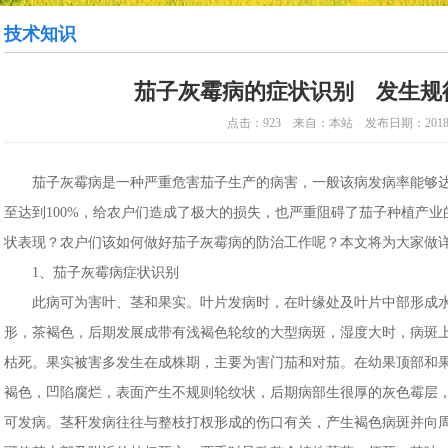
技术知识
茄子灰霉病的症状识别 发生规
点击：923 来自：本站 发布日期：2018-0
茄子灰霉病是一种严重危害茄子生产的病害，一般该病发病率能够达到1
至达到100%，给农户们造成了极大的损失，也严重阻碍了茄子种植产
状表现？农户们该如何做好茄子灰霉病的防治工作呢？本文将为大家做
1、茄子灰霉病症状识别
此病可为害叶、茎和果实。叶片发病时，在叶缘处及叶片中部形成水
形，茶褐色，后期发展成带有浅褐色轮纹的大型病斑，湿度大时，病斑
枯死。果实被害多发生在成株期，主要为害门茄和对茄。在幼果顶部和
褐色，凹陷腐烂，表面产生不规则轮纹状，后期病部生很厚的灰色霉层
可发病。茎秆发病往往与整枝打杈形成的伤口有关，产生褐色病斑并向