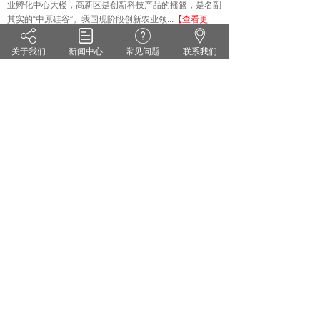
业孵化中心大楼，高新区是创新科技产品的摇篮，是名副
其实的
“中原硅谷”。我国现阶段创新农业领...
【查看更
多】
关于我们
新闻中心
常见问题
联系我们
技术知识
KNOWLEDGE
·
雨水偏多 小麦纹枯病来势汹汹 你准备好了吗？
·
茄子灰霉病的症状识别 发生规律和防治方法
·
药剂防治小麦白粉病有哪些关键点？
·
花生甜菜夜蛾的危害症状及防治对策
·
无公害蔬菜农药的使用方法
·
套袋苹果烂果严重的原因及防治措施
郑州维宝植物免疫科技有限公司
豫ICP备18012281号
服务热线：0371-55095551
地址：郑州市高新区翠竹街1号