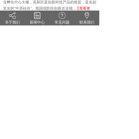
业孵化中心大楼，高新区是创新科技产品的摇篮，是名副
其实的
“中原硅谷”。我国现阶段创新农业领...
【查看更
多】
关于我们
新闻中心
常见问题
联系我们
技术知识
KNOWLEDGE
·
雨水偏多 小麦纹枯病来势汹汹 你准备好了吗？
·
茄子灰霉病的症状识别 发生规律和防治方法
·
药剂防治小麦白粉病有哪些关键点？
·
花生甜菜夜蛾的危害症状及防治对策
·
无公害蔬菜农药的使用方法
·
套袋苹果烂果严重的原因及防治措施
郑州维宝植物免疫科技有限公司
豫ICP备18012281号
服务热线：0371-55095551
地址：郑州市高新区翠竹街1号