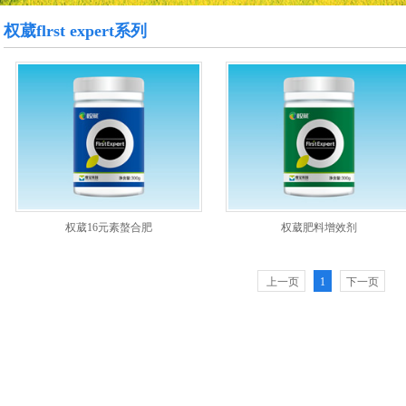
权葳flrst expert系列
权葳16元素螯合肥
权葳肥料增效剂
上一页
1
下一页