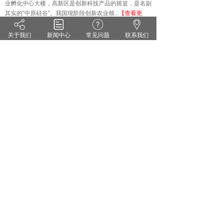
业孵化中心大楼，高新区是创新科技产品的摇篮，是名副
其实的
“中原硅谷”。我国现阶段创新农业领...
【查看更
多】
关于我们
新闻中心
常见问题
联系我们
技术知识
KNOWLEDGE
·
雨水偏多 小麦纹枯病来势汹汹 你准备好了吗？
·
茄子灰霉病的症状识别 发生规律和防治方法
·
药剂防治小麦白粉病有哪些关键点？
·
花生甜菜夜蛾的危害症状及防治对策
·
无公害蔬菜农药的使用方法
·
套袋苹果烂果严重的原因及防治措施
郑州维宝植物免疫科技有限公司
豫ICP备18012281号
服务热线：0371-55095551
地址：郑州市高新区翠竹街1号