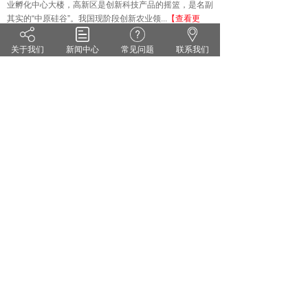
业孵化中心大楼，高新区是创新科技产品的摇篮，是名副
其实的
“中原硅谷”。我国现阶段创新农业领...
【查看更
多】
关于我们
新闻中心
常见问题
联系我们
技术知识
KNOWLEDGE
·
雨水偏多 小麦纹枯病来势汹汹 你准备好了吗？
·
茄子灰霉病的症状识别 发生规律和防治方法
·
药剂防治小麦白粉病有哪些关键点？
·
花生甜菜夜蛾的危害症状及防治对策
·
无公害蔬菜农药的使用方法
·
套袋苹果烂果严重的原因及防治措施
郑州维宝植物免疫科技有限公司
豫ICP备18012281号
服务热线：0371-55095551
地址：郑州市高新区翠竹街1号